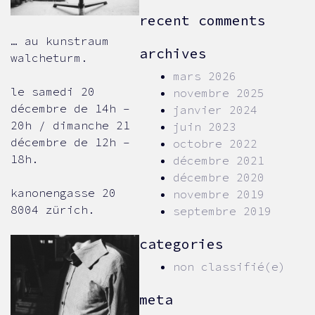
recent comments
… au kunstraum
archives
walcheturm.
mars 2026
le samedi 20
novembre 2025
décembre de 14h –
janvier 2024
20h / dimanche 21
juin 2023
décembre de 12h –
octobre 2022
18h.
décembre 2021
décembre 2020
kanonengasse 20
novembre 2019
8004 zürich.
septembre 2019
categories
non classifié(e)
meta