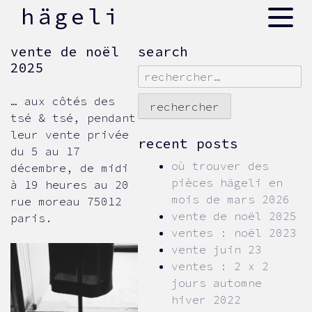
skip
hägeli
to
content
vente de noël
search
2025
rechercher :
… aux côtés des
tsé & tsé, pendant
leur vente privée
recent posts
du 5 au 17
où trouver des
décembre, de midi
pièces hägeli en
à 19 heures au 20
mois de mars 2026
rue moreau 75012
vente de noël 2025
paris.
ventes : noël 2023
vente juin 23
ventes : 2 x 2
jours automne
hiver 2022