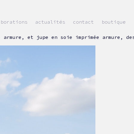
aborations
actualités
contact
boutique
é armure, et jupe en soie imprimée armure, de