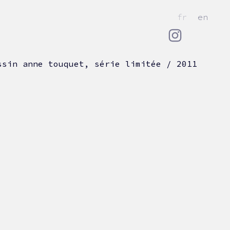
fr
en
ssin anne touquet, série limitée / 2011