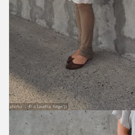
photo : © claudia hägeli