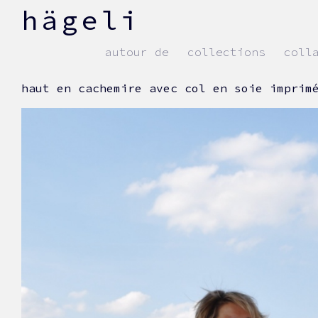
skip
hägeli
to
content
autour de
collections
coll
haut en cachemire avec col en soie imprim