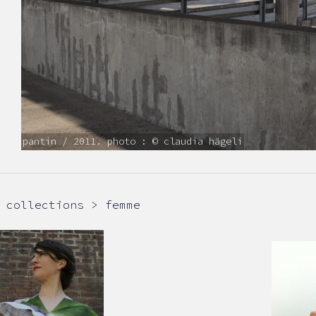
pantin / 2011. photo : © claudia hägeli
collections > femme