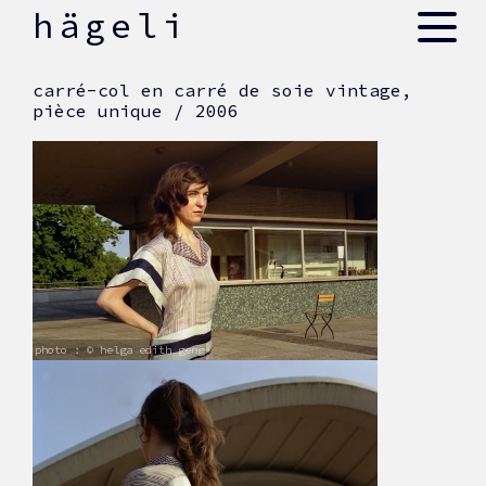
skip
hägeli
to
content
carré-col en carré de soie vintage,
pièce unique / 2006
photo : © helga edith geng