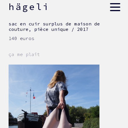
skip
hägeli
to
content
sac en cuir surplus de maison de
couture, pièce unique / 2017
140 euros
ça me plaît