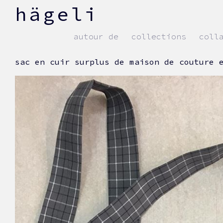
skip
hägeli
to
content
autour de
collections
coll
sac en cuir surplus de maison de couture 