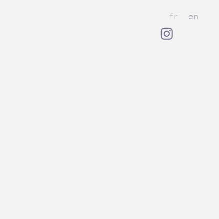
fr
en