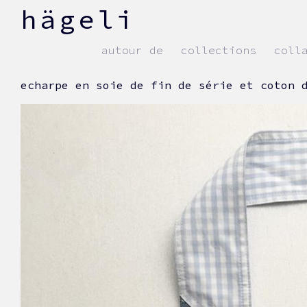
skip
hägeli
to
content
autour de
collections
coll
echarpe en soie de fin de série et coton 